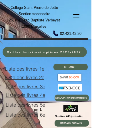
Collège Saint-Pierre de Jette
Section secondaire
25, rue Jean Baptiste Verbeyst
1090 Bruxelles
02.421.43.30
Grilles horaires/ options 2026-2027
Liste des livres 1e
INTRANET
Liste des livres 2e
Liste des livres 3e
Liste des livres 4e
ASSOCIATION DES PARENTS
Liste des livres 5e
Liste des livres 6e
Soutien AP (cotisations)
RESEAUX SOCIAUX