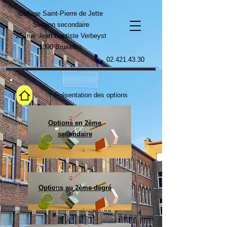
Collège Saint-Pierre de Jette
Section secondaire
25, rue Jean Baptiste Verbeyst
1090 Bruxelles
02.421.43.30
Présentation des options
Options en 2ème
secondaire
Options au 2ème degré